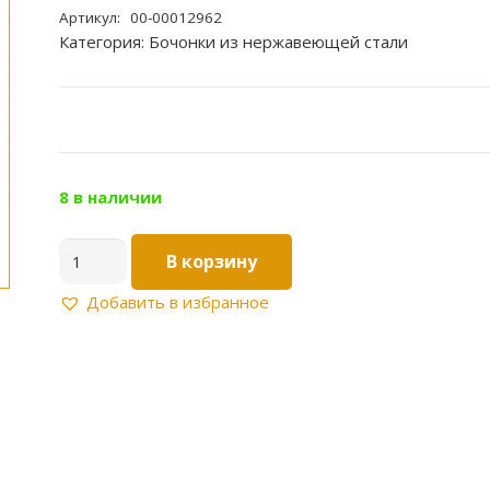
Артикул:
00-00012962
Категория:
Бочонки из нержавеющей стали
8 в наличии
Количество
В корзину
товара
Бочонок
Добавить в избранное
нерж.
1"
100мм