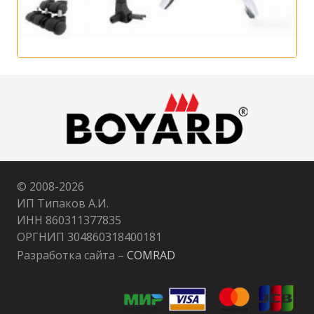
© 2008-
2026
ИП Типаков А.И.
ИНН 860311377835
ОРГНИП 304860318400181
Разработка сайта –
COMRAD