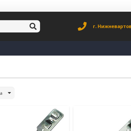
г. Нижневарто
а