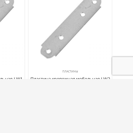
ПЛАСТИНЫ
ельная LW1
Пластина крепежная мебельная LW2
(80x17x2,0)
45,00
руб.
В корзину