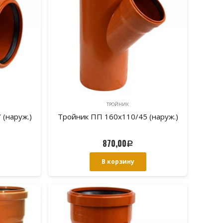
ТРОЙНИК
(наруж.)
Тройник ПП 160х110/45 (наруж.)
870,00
Р
В корзину