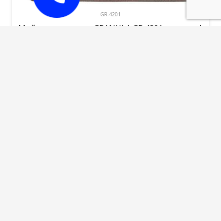
GR-4201
Мойка иск. камень GRANULA GR 4201 эспрессо*
10105,00
руб.
В корзину