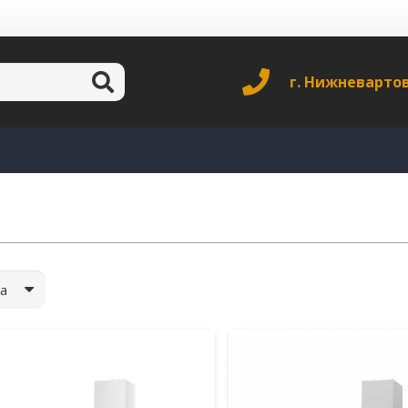
г. Нижневарто
а