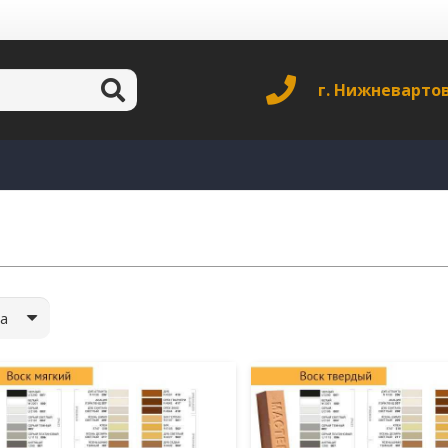
г. Нижневарто
а