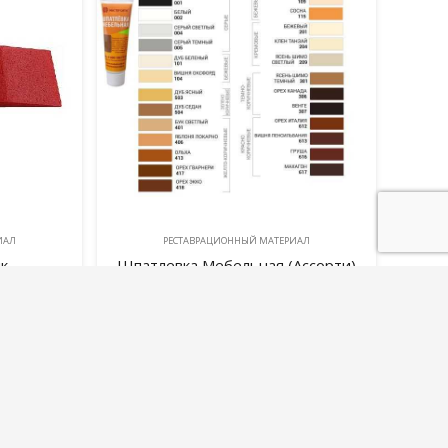
ИAЛ
РЕСТАВРАЦИОННЫЙ МАТЕРИAЛ
к
Шпатлевка Мебельная (Ассорти)
385,00
руб.
В корзину