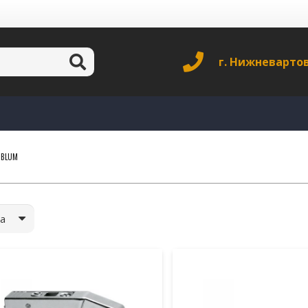
г. Нижневарто
 BLUM
а