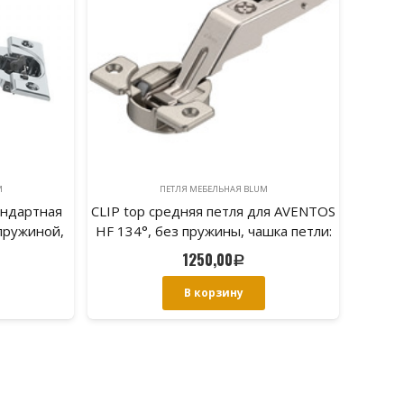
M
ПЕТЛЯ МЕБЕЛЬНАЯ BLUM
андартная
CLIP top средняя петля для AVENTOS
 пружиной,
HF 134°, без пружины, чашка петли:
рупы
на шурупы
1250,00
Р
В корзину