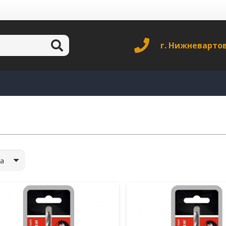
г. Нижневарто
а