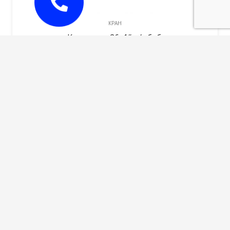
КРАН
Кран шар. 26х1″ ц/г баб.
1026,00
руб.
В корзину