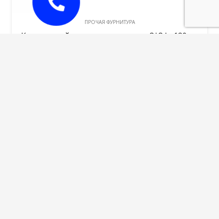
ПРОЧАЯ ФУРНИТУРА
Квадратный стержень для ручек,8*8 L=120мм
55,00
руб.
В корзину