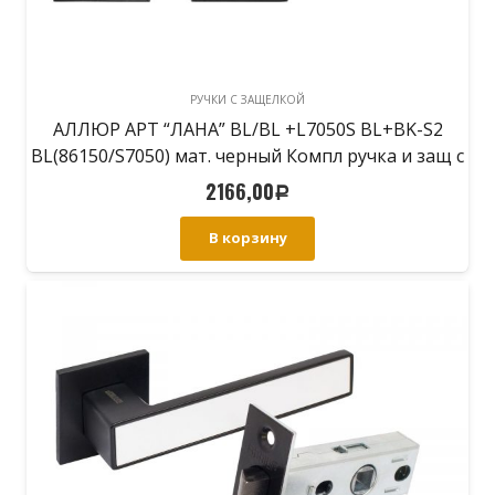
РУЧКИ С ЗАЩЕЛКОЙ
АЛЛЮР АРТ “ЛАНА” BL/BL +L7050S BL+BK-S2
BL(86150/S7050) мат. черный Компл ручка и защ с
фикс
2166,00
Р
В корзину