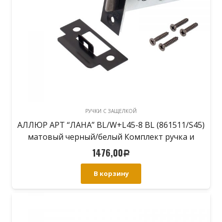
РУЧКИ С ЗАЩЕЛКОЙ
АЛЛЮР АРТ “ЛАНА” BL/W+L45-8 BL (861511/S45)
матовый черный/белый Комплект ручка и
защелка (20)
1476,00
Р
В корзину