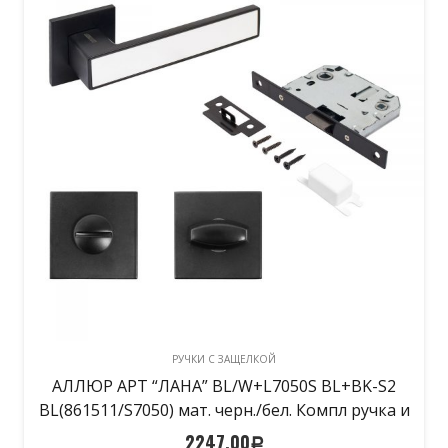
РУЧКИ С ЗАЩЕЛКОЙ
АЛЛЮР АРТ “ЛАНА” BL/W+L7050S BL+BK-S2
BL(861511/S7050) мат. черн./бел. Компл ручка и
защ с фикс (20)
2247,00
Р