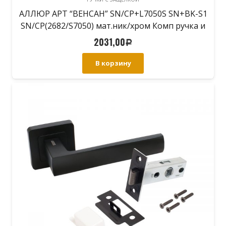
АЛЛЮР АРТ “ВЕНСАН” SN/CP+L7050S SN+BK-S1
SN/CP(2682/S7050) мат.ник/хром Комп ручка и
защ с фикс (20)
2031,00
Р
В корзину