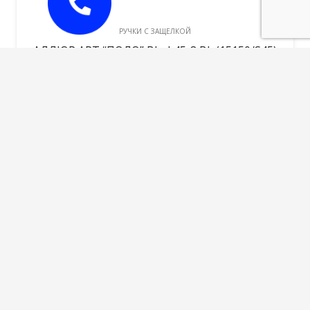
РУЧКИ С ЗАЩЕЛКОЙ
АЛЛЮР АРТ “ПОЛО” BL+L45-8 BL (15150/S45)
мат.черный Компл. ручка и защелка
1120,00
руб.
В корзину