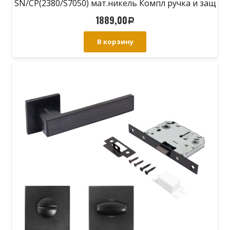
SN/CP(2380/S7050) мат.никель Компл ручка и защ
с фикс
1889,00
Р
В корзину