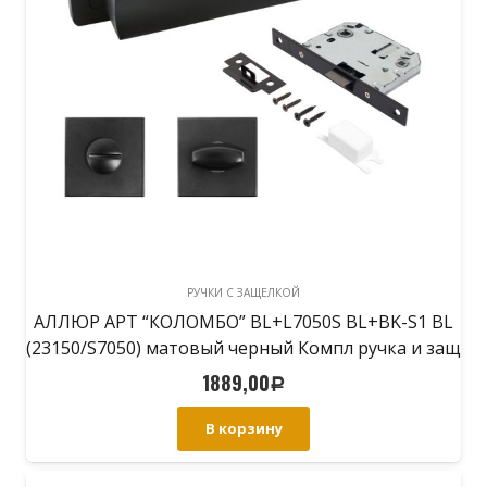
РУЧКИ С ЗАЩЕЛКОЙ
АЛЛЮР АРТ “КОЛОМБО” BL+L7050S BL+BK-S1 BL
(23150/S7050) матовый черный Компл ручка и защ
с фикс
1889,00
Р
В корзину