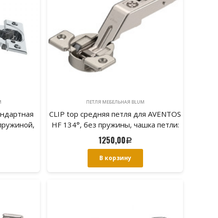
M
ПЕТЛЯ МЕБЕЛЬНАЯ BLUM
андартная
CLIP top средняя петля для AVENTOS
 пружиной,
HF 134°, без пружины, чашка петли:
рупы
на шурупы
1250,00
Р
В корзину