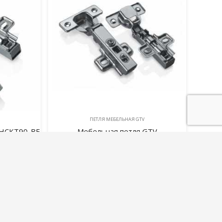
ПЕТЛЯ МЕБЕЛЬНАЯ GTV
-HCKT90-BE
Мебельная петля GTV
самозакрывающаяся ZM-ECHC09BEO
накладная
265,00
руб.
В корзину