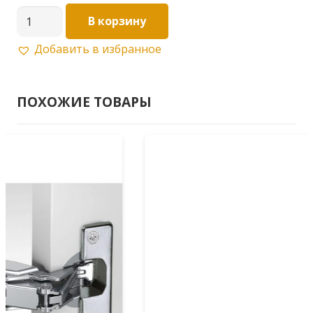
Количество
В корзину
товара
Добавить в избранное
Hettich
Петля
угловая
ПОХОЖИЕ ТОВАРЫ
45°