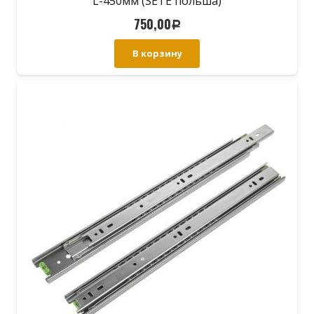
L-450мм (SETE польша)
750,00
Р
В корзину