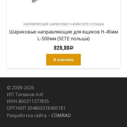
НАПРАВЛЯЮЩИЕ ШАРИКОВЫЕ H-45ММ (SETE ПОЛЬША)
Шариковые направляющие для ящиков H-45мм
L-500мм (SETE польша)
828,00
Р
В корзину
© 2008-
2026
ИП Типаков А.И.
ИНН 860311377835
ОРГНИП 304860318400181
Разработка сайта –
COMRAD