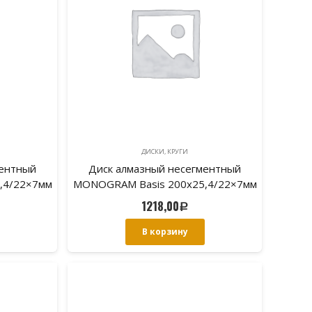
ДИСКИ, КРУГИ
ментный
Диск алмазный несегментный
,4/22×7мм
MONOGRAM Basis 200х25,4/22×7мм
итке.
по облицовочной плитке.
1218,00
Р
В корзину