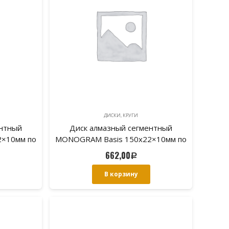
ДИСКИ, КРУГИ
ентный
Диск алмазный сегментный
2×10мм по
MONOGRAM Basis 150х22×10мм по
бетону
662,00
Р
В корзину