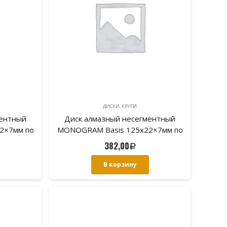
ДИСКИ, КРУГИ
ментный
Диск алмазный несегментный
2×7мм по
MONOGRAM Basis 125х22×7мм по
ке.
облицовочной плитке.
382,00
Р
В корзину