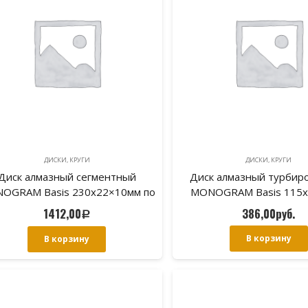
ДИСКИ, КРУГИ
ДИСКИ, КРУГИ
Диск алмазный сегментный
Диск алмазный турбир
OGRAM Basis 230х22×10мм по
MONOGRAM Basis 115
бетону
корпус-волна по к
1412,00
386,00
руб.
Р
В корзину
В корзину