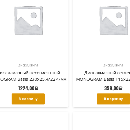
ДИСКИ, КРУГИ
ДИСКИ, КРУГИ
иск алмазный несегментный
Диск алмазный сегм
OGRAM Basis 230х25,4/22×7мм
MONOGRAM Basis 115х2
по облицовочной плитке.
бетону
1224,00
359,00
Р
Р
В корзину
В корзину