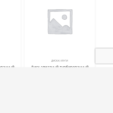
ДИСКИ, КРУГИ
ованный
Диск алмазный турбированный
х22×7мм
MONOGRAM Basis 230х22×7мм
амню
корпус-волна по камню
1406,00
руб.
В корзину