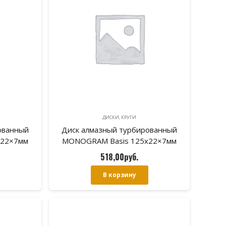
ДИСКИ, КРУГИ
ованный
Диск алмазный турбированный
х22×7мм
MONOGRAM Basis 125х22×7мм
амню
корпус-волна по камню
518,00
руб.
В корзину