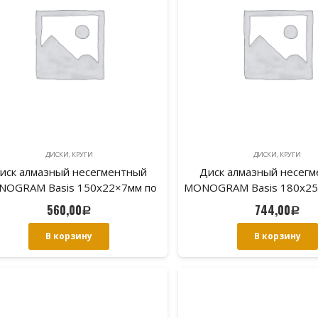
ДИСКИ, КРУГИ
ДИСКИ, КРУГИ
иск алмазный несегментный
Диск алмазный несег
OGRAM Basis 150х22×7мм по
MONOGRAM Basis 180х25
облицовочной плитке.
по облицовочной пл
560,00
744,00
Р
Р
В корзину
В корзину