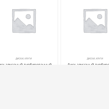
ДИСКИ, КРУГИ
ДИСКИ, КРУГИ
ск алмазный турбированный
Диск алмазный турбир
ONOGRAM Basis 150х22×7мм
MONOGRAM Basis 180
корпус-волна по камню
корпус-волна по к
729,00
руб.
926,00
руб.
В корзину
В корзину