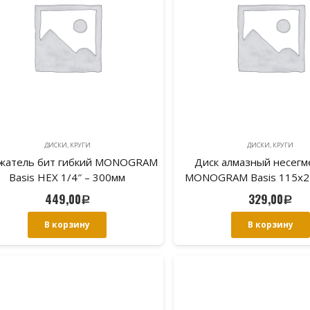
ДИСКИ, КРУГИ
ДИСКИ, КРУГИ
жатель бит гибкий MONOGRAM
Диск алмазный несег
Basis HEX 1/4″ – 300мм
MONOGRAM Basis 115х2
облицовочной плит
449,00
329,00
Р
Р
В корзину
В корзину