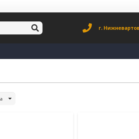
г. Нижневарто
а