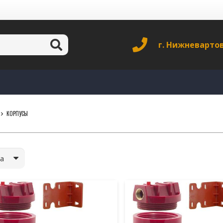
г. Нижневарто
КОРПУСЫ
а