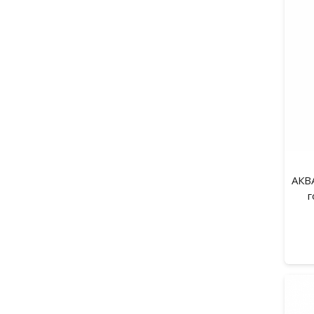
АКВ
г