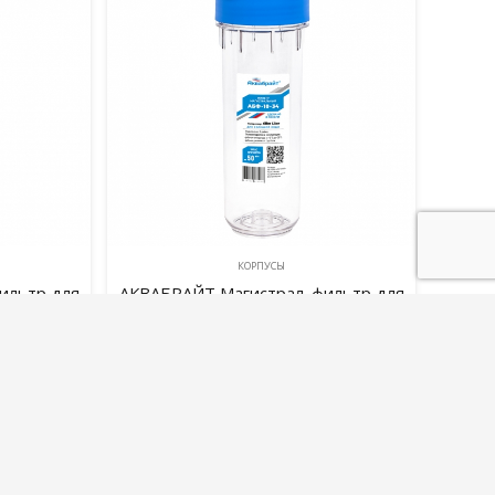
КОРПУСЫ
ильтр для
АКВАБРАЙТ Магистрал. фильтр для
-10-12
холодной воды. АБФ-10-34
790,00
руб.
В корзину