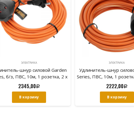
ЭЛЕКТРИКА
ЭЛЕКТРИКА
инитель-шнур силовой Garden
Удлинитель-шнур силов
es, б/з, ПВС, 10м, 1 розетка, 2 x
Series, ПВС, 10м, 1 розетка
1,5 мм, Denzel
Denzel
2345,00
2222,00
Р
Р
В корзину
В корзину