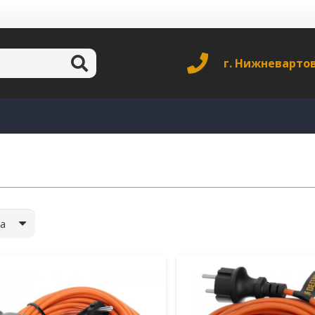
г. Нижневарто
а