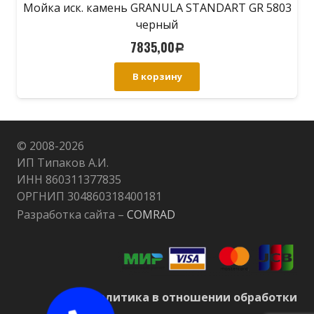
Мойка иск. камень GRANULA STANDART GR 5803
черный
7835,00
Р
В корзину
© 2008-
2026
ИП Типаков А.И.
ИНН 860311377835
ОРГНИП 304860318400181
Разработка сайта –
COMRAD
Политика в отношении обработки