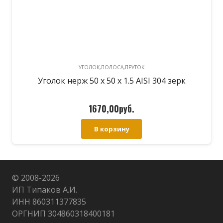
УГОЛОК,ПОЛОСА,ПРУТОК
Уголок нерж 50 х 50 х 1.5 AISI 304 зерк
1670,00
руб.
В корзину
© 2008-
2026
ИП Типаков А.И.
ИНН 860311377835
ОРГНИП 304860318400181