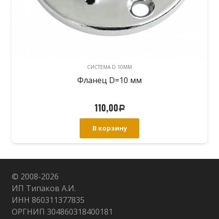
СИСТЕМА D 10MM
Фланец D=10 мм
110,00
Р
В корзину
© 2008-
2026
ИП Типаков А.И.
ИНН 860311377835
ОРГНИП 304860318400181