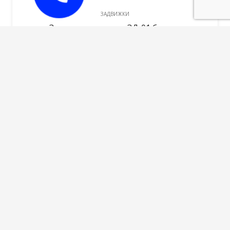
ЗАДВИЖКИ
Задвижка дверная ЗД-01 бронза
250,00
руб.
В корзину