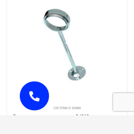
CИСТЕМА D 50MM
Держатель дистанционный (210мм до центра
отверстия) 50mm
290,00
руб.