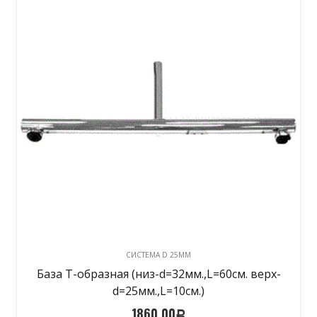
CИСТЕМА D 25MM
База Т-образная (низ-d=32мм.,L=60см. верх-
d=25мм.,L=10см.)
1860,00
Р