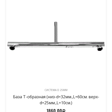
CИСТЕМА D 25MM
База Т-образная (низ-d=32мм.,L=60см. верх-
d=25мм.,L=10см.)
1860,00
Р