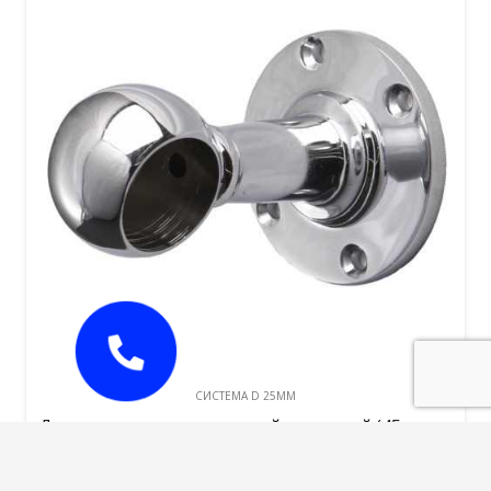
CИСТЕМА D 25MM
Держатель дистанционный концевой (45мм до
центра отверстия) D-25
230,00
руб.