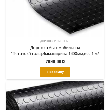
ДОРОЖКИ РЕЗИНОВЫЕ
Дорожка Автомобильная
“Пятачок”(толщ.4мм,ширина 1400мм,вес 1 м/
п-7.8кг)
2990,00
Р
В корзину