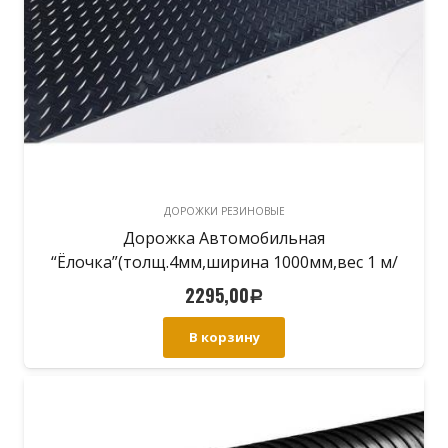
ДОРОЖКИ РЕЗИНОВЫЕ
Дорожка Автомобильная
“Ёлочка”(толщ.4мм,ширина 1000мм,вес 1 м/
п-4.50кг)
2295,00
Р
В корзину