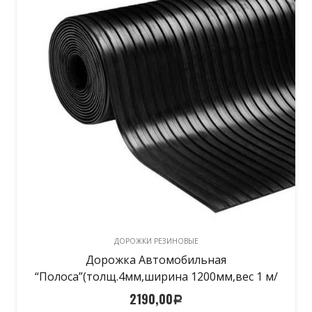
ДОРОЖКИ РЕЗИНОВЫЕ
Дорожка Автомобильная
“Полоса”(толщ.4мм,ширина 1200мм,вес 1 м/
п-5.6кг)
2190,00
Р