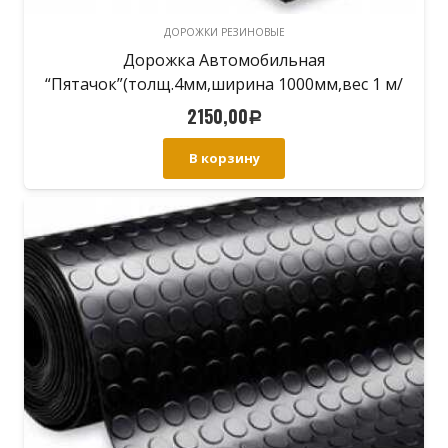
ДОРОЖКИ РЕЗИНОВЫЕ
Дорожка Автомобильная
“Пятачок”(толщ.4мм,ширина 1000мм,вес 1 м/
п-5.8кг)
2150,00
Р
В корзину