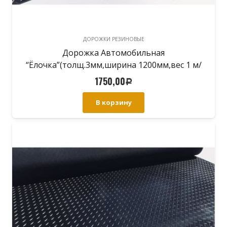
ДОРОЖКИ РЕЗИНОВЫЕ
Дорожка Автомобильная
“Ёлочка”(толщ.3мм,ширина 1200мм,вес 1 м/
п-4.50кг)
1750,00
Р
В корзину