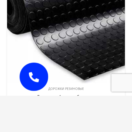
ДОРОЖКИ РЕЗИНОВЫЕ
Дорожка Автомобильная
“Пятачок”(толщ.4мм,ширина 1500мм,вес 1 м/
п-8.14кг)
3190,00
руб.
В корзину