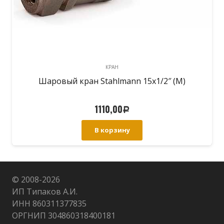
КРАН
Шаровый кран Stahlmann 15х1/2″ (М)
1110,00
Р
В корзину
© 2008-
2026
ИП Типаков А.И.
ИНН 860311377835
ОРГНИП 304860318400181