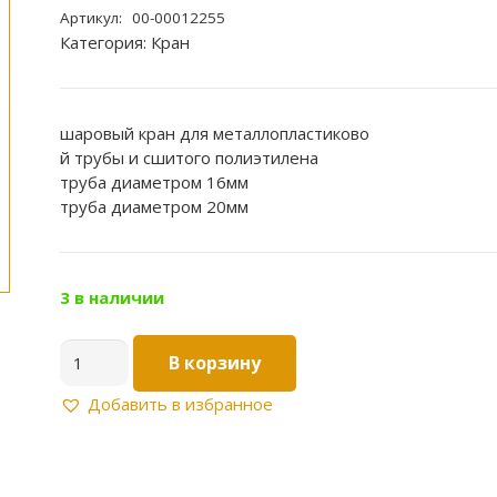
Артикул:
00-00012255
Категория:
Кран
шаровый кран для металлопластиково
й трубы и сшитого полиэтилена
труба диаметром 16мм
труба диаметром 20мм
3 в наличии
Количество
В корзину
товара
Кран
Добавить в избранное
шар.
16х20
ц/