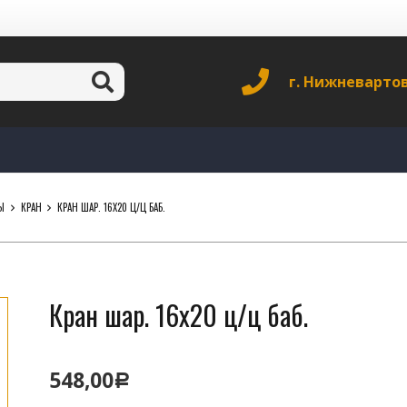
г. Нижневарто
Ы
КРАН
КРАН ШАР. 16Х20 Ц/Ц БАБ.
Кран шар. 16х20 ц/ц баб.
548,00
Р