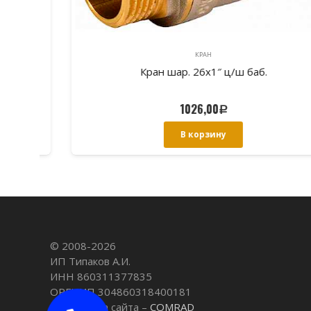
КРАН
Кран шар. 26х1″ ц/ш баб.
1026,00
Р
В корзину
© 2008-
2026
ИП Типаков А.И.
ИНН 860311377835
ОРГНИП 304860318400181
Разработка сайта –
COMRAD