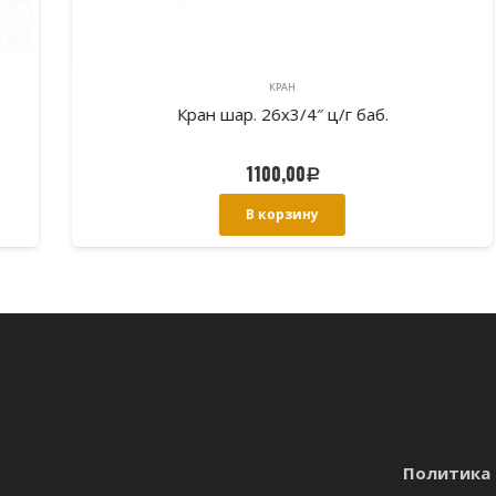
КРАН
Кран шар. 26х3/4″ ц/г баб.
1100,00
Р
В корзину
Политика 