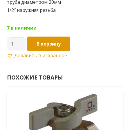
труба диаметром 20мм
1/2″ наружняя резьба
7 в наличии
Количество
В корзину
товара
Добавить в избранное
Кран
шар.
20х1/2"
ПОХОЖИЕ ТОВАРЫ
ц/
ш
баб.