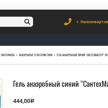
г. Нижневарто
Е МАТЕРИАЛЫ
АНАЭРОБНЫЕ ГЕЛИ-ГЕРМЕТИКИ
ГЕЛЬ АНАЭРОБНЫЙ СИНИЙ “САНТЕХМАСТЕР” 15Г
Гель анаэробный синий “СантехМа
444,00
Р