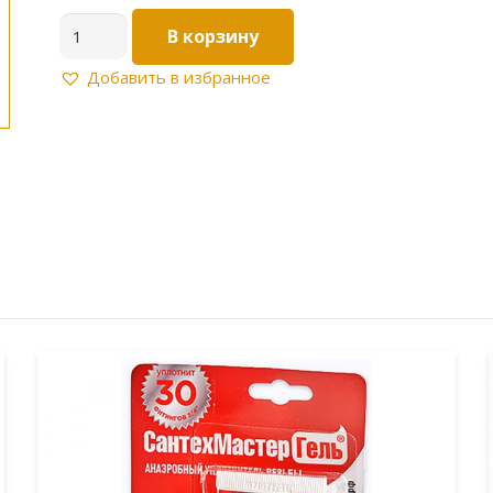
Количество
В корзину
товара
Гель
Добавить в избранное
анаэробный
синий
"СантехМастер"
15г