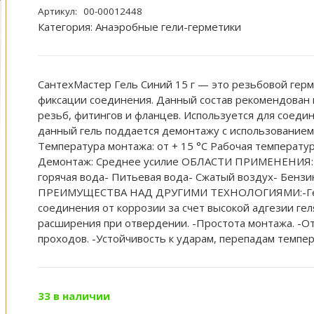
Артикул:
00-00012448
Категория:
Анаэробные гели-герметики
СантехМастер Гель Синий 15 г — это резьбовой герм
фиксации соединения. Данный состав рекомендован 
резьб, фитингов и фланцев. Используется для соеди
данный гель поддается демонтажу с использованием 
Температура монтажа: от + 15 °С Рабочая температура
Демонтаж: Среднее усилие ОБЛАСТИ ПРИМЕНЕНИЯ:- 
горячая вода- Питьевая вода- Сжатый воздух- Бенз
ПРЕИМУЩЕСТВА НАД ДРУГИМИ ТЕХНОЛОГИЯМИ:-Герме
соединения от коррозии за счет высокой адгезии гел
расширения при отвердении. -Простота монтажа. -От
проходов. -Устойчивость к ударам, перепадам темпер
33 в наличии