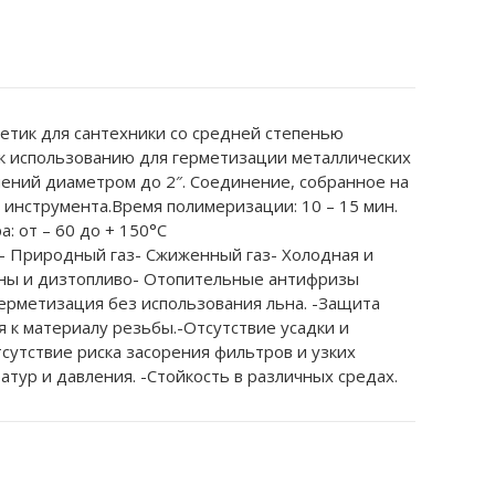
етик для сантехники со средней степенью
к использованию для герметизации металлических
нений диаметром до 2″. Соединение, собранное на
инструмента.Время полимеризации: 10 – 15 мин.
: от – 60 до + 150°C
Природный газ- Сжиженный газ- Холодная и
ины и дизтопливо- Отопительные антифризы
тизация без использования льна. -Защита
я к материалу резьбы.-Отсутствие усадки и
сутствие риска засорения фильтров и узких
атур и давления. -Стойкость в различных средах.