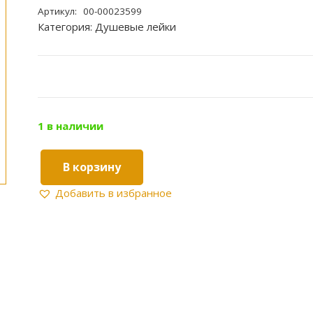
Артикул:
00-00023599
Категория:
Душевые лейки
1 в наличии
В корзину
Количество
товара
Добавить в избранное
KAISER
душевая
лейка
SH-
107