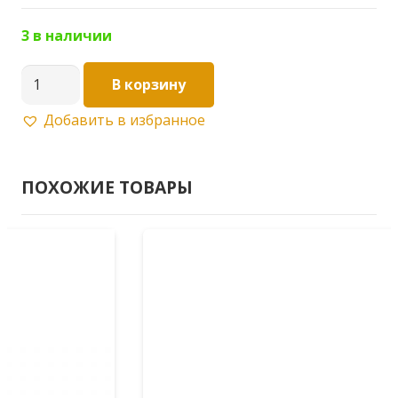
3 в наличии
Количество
В корзину
товара
Добавить в избранное
KAISER
лейка
парикмахер
ПОХОЖИЕ ТОВАРЫ
SM-
032