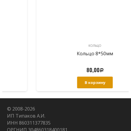
КОЛЬЦО
Кольцо 8*50мм
80,00
Р
В корзину
© 2008-
2026
ИП Типаков А.И.
ИНН 860311377835
ОРГНИП 304860318400181