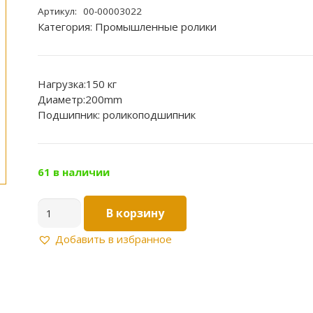
Артикул:
00-00003022
Категория:
Промышленные ролики
Нагрузка:150 кг
Диаметр:200mm
Подшипник: роликоподшипник
61 в наличии
Количество
В корзину
товара
Колесная
Добавить в избранное
опора
C80
(32)