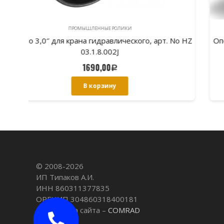
ПРОМЫШЛЕННЫЕ РОЛИКИ
No HZ
Опорное колесо для штабелёра, 150*54/58-20 мм
(шинка полиуретан)
6435,00
Р
В корзину
© 2008-
2026
ИП Типаков А.И.
ИНН 860311377835
ОРГНИП 304860318400181
Разработка сайта –
COMRAD