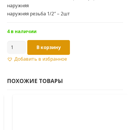
наружняя
наружняя резьба 1/2″ – 2шт
4 в наличии
Количество
В корзину
товара
Добавить в избранное
Коллектор
без
кранов
ПОХОЖИЕ ТОВАРЫ
1"х1/2"
НР
х2