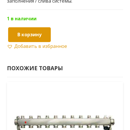
заполнения / слива системы.
1 в наличии
В корзину
Количество
Добавить в избранное
товара
Коллекторная
группа
ПОХОЖИЕ ТОВАРЫ
ONDO
в
сборе
с
расходомерами
12
выходов