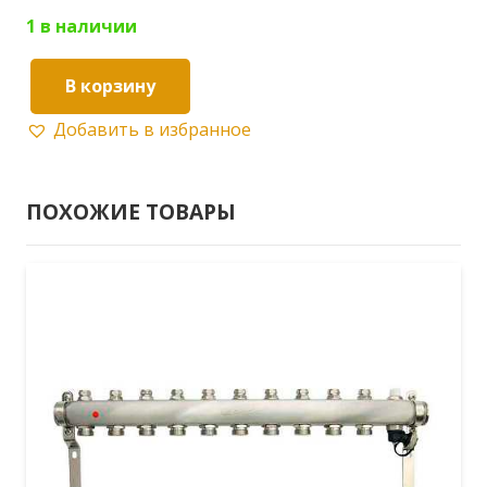
1 в наличии
В корзину
Количество
Добавить в избранное
товара
Коллекторная
группа
ПОХОЖИЕ ТОВАРЫ
STI
в
сборе
с
расходомерами
1"х9вых.