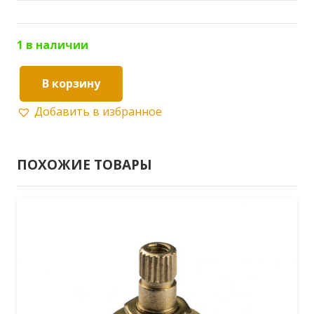
1 в наличии
В корзину
Количество
Добавить в избранное
товара
Кранбукса
KAISER
ПОХОЖИЕ ТОВАРЫ
для
перекд.смес.
13044/40144
13KR
/20