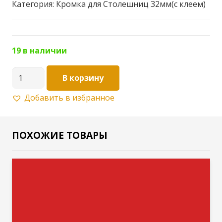
Категория:
Кромка для Столешниц 32мм(с клеем)
19 в наличии
Количество
В корзину
товара
Добавить в избранное
Кромка
для
Столешницы
ПОХОЖИЕ ТОВАРЫ
32мм
Цвет:Дуб
ниагара
30П