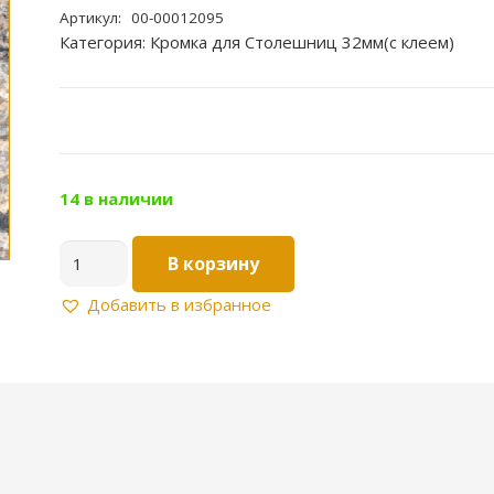
Артикул:
00-00012095
Категория:
Кромка для Столешниц 32мм(с клеем)
14 в наличии
Количество
В корзину
товара
Кромка
Добавить в избранное
для
Столешницы
32мм
Цвет:Тилазит
коричневый
93Б