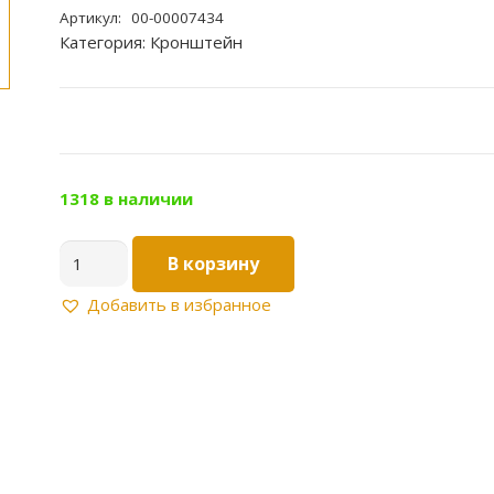
Артикул:
00-00007434
Категория:
Кронштейн
1318 в наличии
Количество
В корзину
товара
Кронштейн
Добавить в избранное
20
с
крепл.