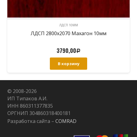
ЛДСП 10ММ
ЛДСП 2800х2070 Махагон 10мм
3790,00
Р
В корзину
© 2008-
2026
ИП Типаков А.И.
ИНН 860311377835
ОРГНИП 304860318400181
Разработка сайта –
COMRAD