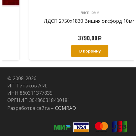
ЛДСП 10ММ
ЛДСП 2750х1830 Вишня оксфорд 10мм
3790,00
Р
В корзину
© 2008-
2026
ИП Типаков А.И.
ИНН 860311377835
ОРГНИП 304860318400181
Разработка сайта –
COMRAD