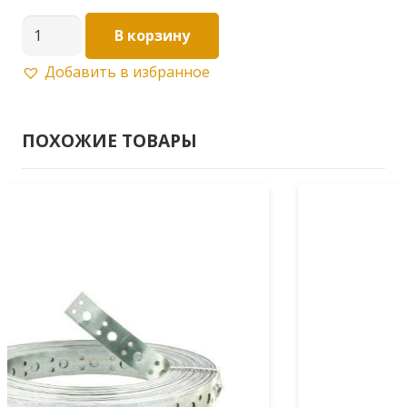
Количество
В корзину
товара
Добавить в избранное
Лента
волна
LV
ПОХОЖИЕ ТОВАРЫ
17х0,70(25м)