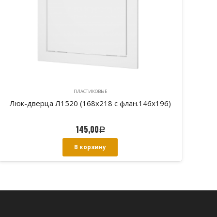
ПЛАСТИКОВЫЕ
Люк-дверца Л1520 (168х218 с флан.146х196)
Лю
145,00
Р
В корзину