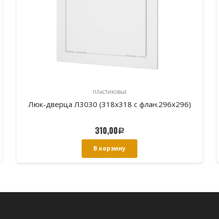
ПЛАСТИКОВЫЕ
Люк-дверца Л3030 (318х318 с флан.296х296)
310,00
Р
В корзину