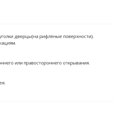
голки дверцы(на рифлёные поверхности).
кациям.
ннего или правостороннего открывания.
ея.