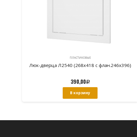
ПЛАСТИКОВЫЕ
46)
Люк-дверца Л2540 (268х418 с флан.246х396)
390,00
Р
В корзину