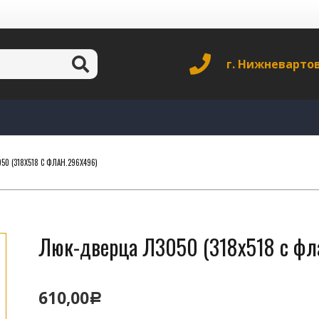
г. Нижневарто
0 (318Х518 С ФЛАН.296Х496)
Люк-дверца Л3050 (318х518 с фл
610,00
Р