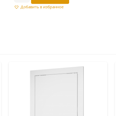
товара
Люк-
Добавить в избранное
дверца
Л3050
(318х518
с
флан.296х496)