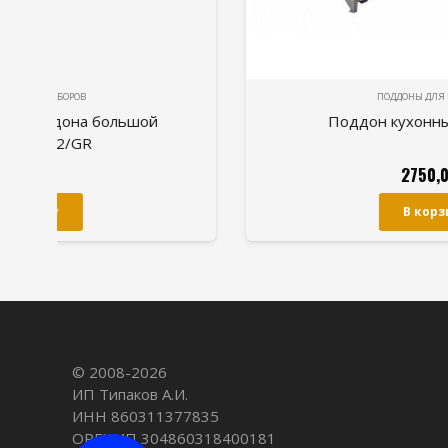
ПОДДОНЫ ДЛЯ ПРИБОРОВ
Поддон кухонный L500 Нерж
2750,00
Р
В корзину
© 2008-
2026
ИП Типаков А.И.
ИНН 860311377835
ОРГНИП 304860318400181