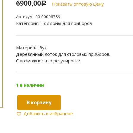
6900,00
Р
Показать оптовую цену
Артикул:
00-00006759
Категория:
Поддоны для приборов
Материал: бук
Деревянный лоток для столовых приборов.
С возможностью регулировки
1 в наличии
В корзину
Количество
товара
Добавить в избранное
Лоток
деревянный
с