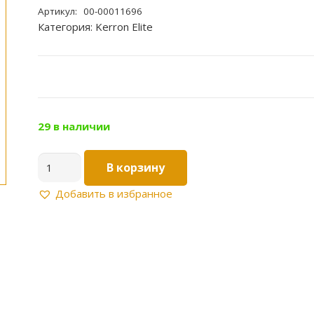
Артикул:
00-00011696
Категория:
Kerron Elite
29 в наличии
Количество
В корзину
товара
Мебельная
Добавить в избранное
ручка-
кнопка
EL-
7130
MAB