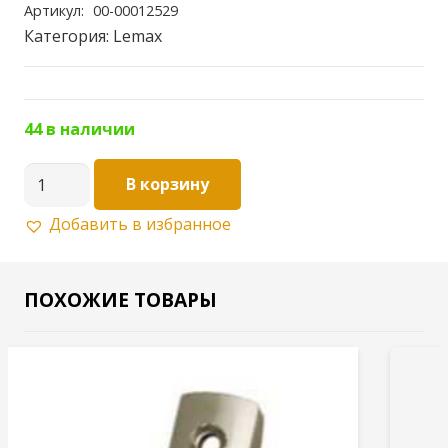
Артикул:
00-00012529
Категория:
Lemax
44 в наличии
Количество
В корзину
товара
Добавить в избранное
Мебельный
крючок
черный
ПОХОЖИЕ ТОВАРЫ
KR
0311
BL