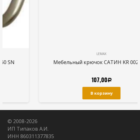
LEMAX
Мебельный крючок САТИН KR 0020 SN
107,00
Р
В корзину
© 2008-
2026
ИП Типаков А.И.
ИНН 860311377835