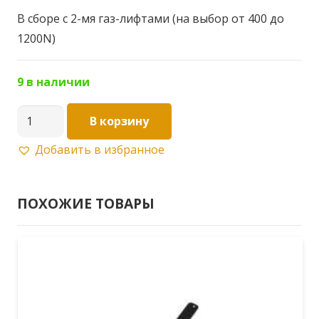
В сборе с 2-мя газ-лифтами (на выбор от 400 до
1200N)
9 в наличии
Количество
В корзину
товара
Добавить в избранное
Механизм
трансформации
508.00.000(пара)+Газ-
ПОХОЖИЕ ТОВАРЫ
Лифты(2
шт
на
выбор
от
400