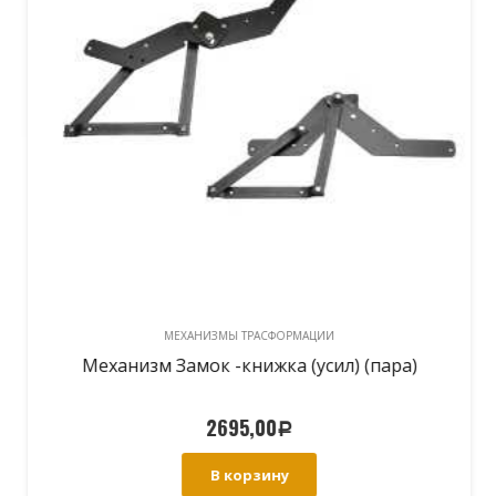
до
1200N)
МЕХАНИЗМЫ ТРАСФОРМАЦИИ
Механизм Замок -книжка (усил) (пара)
2695,00
Р
В корзину