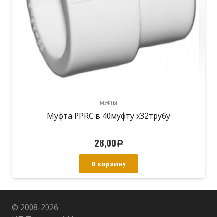
МУФТЫ
Муфта PPRC в 40муфту х32трубу
28,00
Р
В корзину
© 2008-
2026